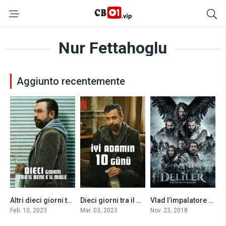
Nur Fettahoglu
Aggiunto recentemente
Altri dieci giorni tra il bene e il male(2023)
Dieci giorni tra il bene e il male (2023)
Vlad l’impalatore (2018)
0
6.6
5.3
Feb. 10, 2023
Mar. 03, 2023
Nov. 23, 2018