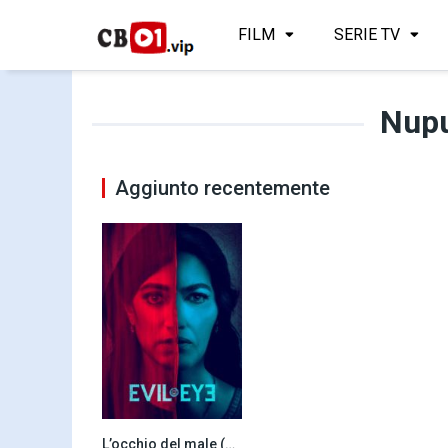
FILM
SERIE TV
Nupu
Aggiunto recentemente
L’occhio del male (2020)
0