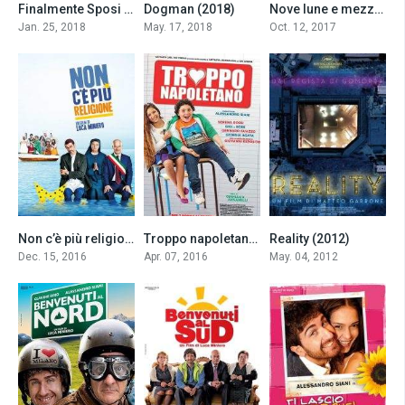
Finalmente Sposi (2018)
Dogman (2018)
Nove lune e mezza (2017)
6.2
7.3
6.1
Jan. 25, 2018
May. 17, 2018
Oct. 12, 2017
Non c’è più religione (2016)
Troppo napoletano (2016)
Reality (2012)
4.7
5.6
6.8
Dec. 15, 2016
Apr. 07, 2016
May. 04, 2012