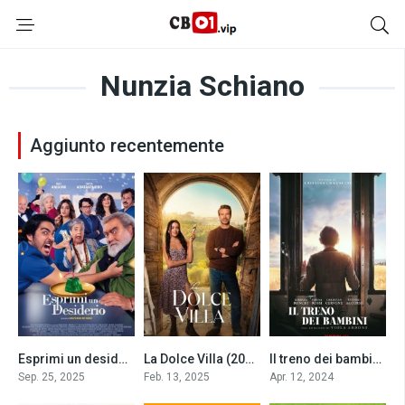
Nunzia Schiano
Aggiunto recentemente
Esprimi un desiderio (2025)
La Dolce Villa (2025)
Il treno dei bambini (2024)
5.6
0
0
Sep. 25, 2025
Feb. 13, 2025
Apr. 12, 2024