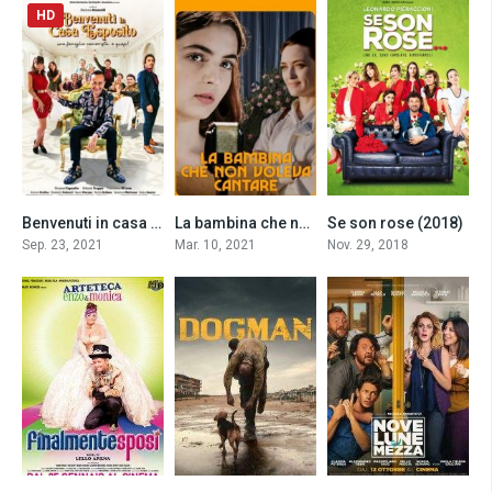
HD
Benvenuti in casa Esposito (2021)
La bambina che non voleva cantare (2021)
Se son rose (2018)
7.2
0
5.4
Sep. 23, 2021
Mar. 10, 2021
Nov. 29, 2018