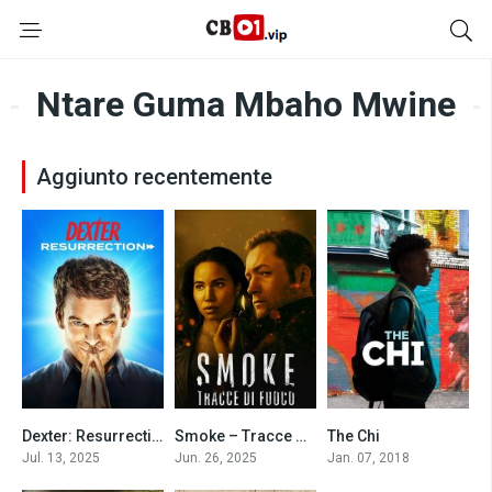
Ntare Guma Mbaho Mwine
Aggiunto recentemente
Dexter: Resurrection
Smoke – Tracce di fuoco
The Chi
9
5.926
8
Jul. 13, 2025
Jun. 26, 2025
Jan. 07, 2018