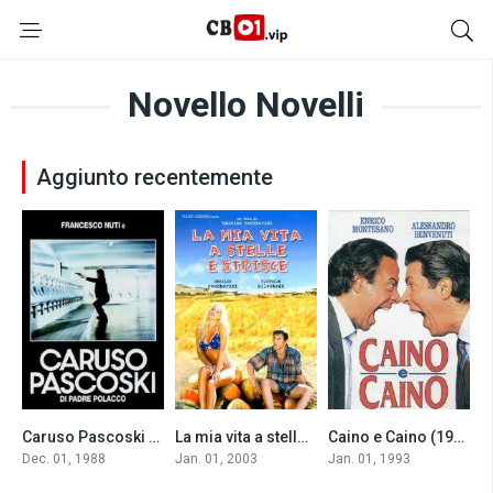
Novello Novelli
Aggiunto recentemente
Caruso Pascoski Di Padre Polacco (1988)
La mia vita a stelle e strisce (2003)
Caino e Caino (1993)
6.8
4.9
5.4
Dec. 01, 1988
Jan. 01, 2003
Jan. 01, 1993