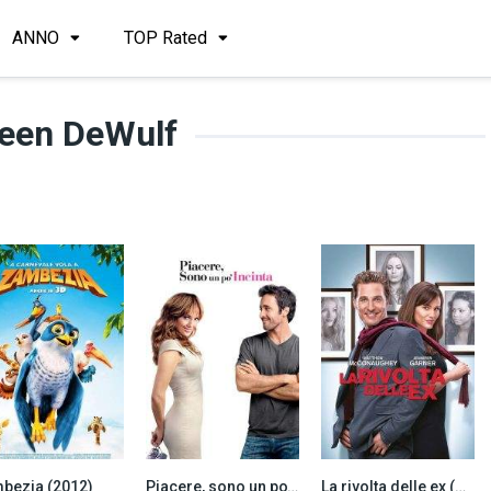
ANNO
TOP Rated
een DeWulf
bezia (2012)
Piacere, sono un po’ incinta (2010)
La rivolta delle ex (2009)
5.8
5.4
5.8