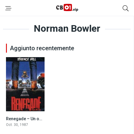
Norman Bowler
Aggiunto recentemente
Renegade – Un osso troppo duro (1987)
6.3
Oct. 30, 1987