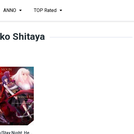
ANNO
TOP Rated
ko Shitaya
Fate/Stay Night: Heaven’s Feel – I. Presage Flower (2017)
7.2