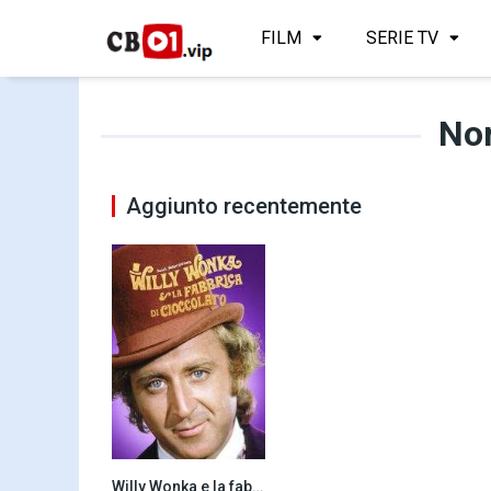
FILM
SERIE TV
No
Aggiunto recentemente
Willy Wonka e la fabbrica di cioccolato (1971)
7.8