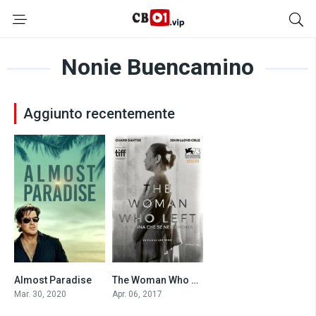
Nonie Buencamino
Aggiunto recentemente
Almost Paradise
The Woman Who Left – La donna che se ne è andata (2017)
5.3
7.3
Mar. 30, 2020
Apr. 06, 2017