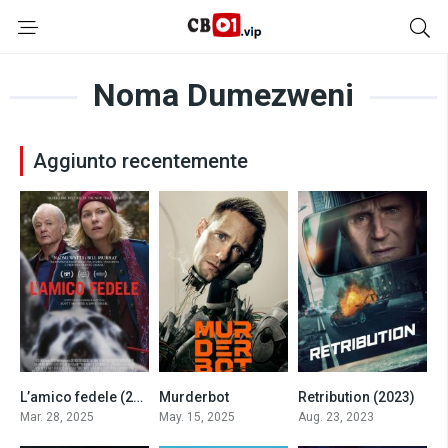
Noma Dumezweni
Aggiunto recentemente
L’amico fedele (2025)
Murderbot
Retribution (2023)
6.3
6.8
5.3
Mar. 28, 2025
May. 15, 2025
Aug. 23, 2023