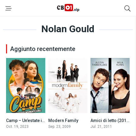
Nolan Gould
Aggiunto recentemente
Camp – Un’estate indimenticabile (2023)
Modern Family
Amici di letto (2011)
0
7.5
6.6
Oct. 19, 2023
Sep. 23, 2009
Jul. 21, 2011