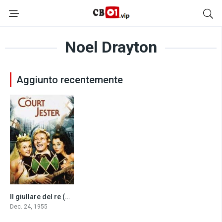
Noel Drayton
Aggiunto recentemente
Il giullare del re (1955)
7.9
Dec. 24, 1955