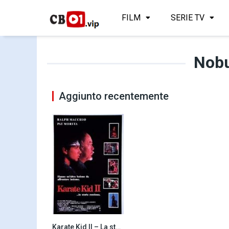
FILM
SERIE TV
Nob
Aggiunto recentemente
Karate Kid II – La storia continua… (1986)
6.0