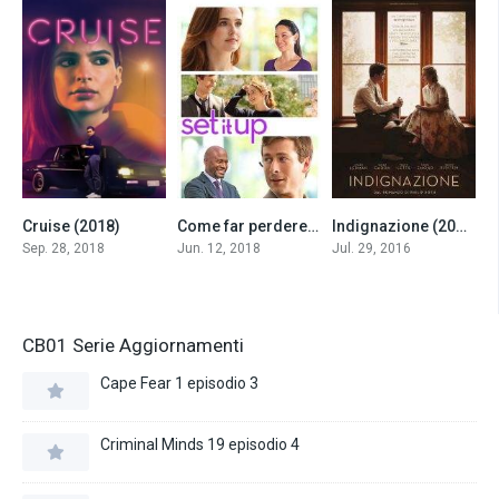
Cruise (2018)
Come far perdere la testa al capo (2018)
Indignazione (2016)
5.2
6.5
6.8
Sep. 28, 2018
Jun. 12, 2018
Jul. 29, 2016
CB01 Serie Aggiornamenti
Cape Fear 1 episodio 3
Criminal Minds 19 episodio 4