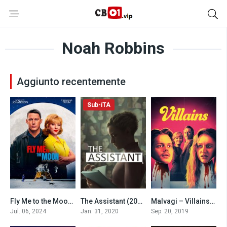
Noah Robbins
Aggiunto recentemente
Sub-iTA
Fly Me to the Moon – Le due facce della Luna (2024)
The Assistant (2020)
Malvagi – Villains (2019)
6.8
6.0
6.2
Jul. 06, 2024
Jan. 31, 2020
Sep. 20, 2019