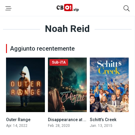
Noah Reid
Aggiunto recentemente
Sub-iTA
Outer Range
Disappearance at Clifton Hill (2020)
Schitt’s Creek
7.4
5.7
7.4
Apr. 14, 2022
Feb. 28, 2020
Jan. 13, 2015