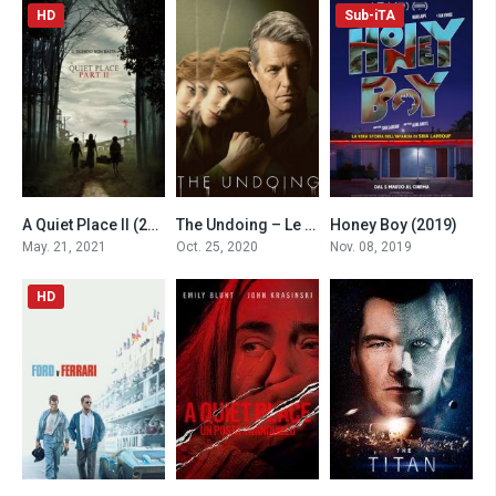
HD
Sub-iTA
A Quiet Place II (2021)
The Undoing – Le verità non dette
Honey Boy (2019)
0
7.7
7.4
May. 21, 2021
Oct. 25, 2020
Nov. 08, 2019
HD