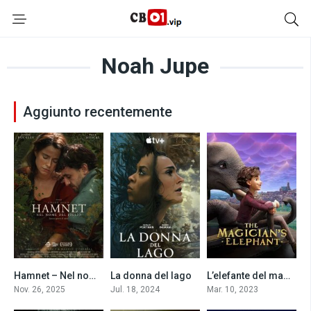
Noah Jupe
Aggiunto recentemente
Hamnet – Nel nome del figlio (2025)
La donna del lago
L’elefante del mago (2023)
7.9
9.5
0
Nov. 26, 2025
Jul. 18, 2024
Mar. 10, 2023