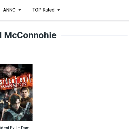
ANNO
TOP Rated
l McConnohie
Resident Evil – Damnation (2012)
6.6