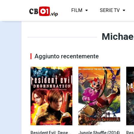
FILM
SERIE TV
Michae
Aggiunto recentemente
Resident Evil: Degeneration (2008)
Jungle Shuffle (2014)
6.5
4.9