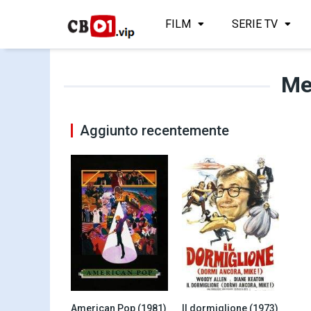
FILM
SERIE TV
Me
Aggiunto recentemente
American Pop (1981)
Il dormiglione (1973)
7.2
7.3