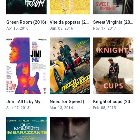
Green Room (2016)
Vite da popstar (2016)
Sweet Virginia (2017)
7.0
6.7
6.2
Apr. 15, 2016
Jun. 03, 2016
Nov. 17, 2017
Jimi: All Is by My Side (2013)
Need for Speed (2014)
Knight of cups (2015)
5.7
6.5
5.7
Sep. 07, 2013
Mar. 13, 2014
Feb. 08, 2015