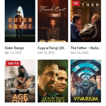
HD
Outer Range
Fuga a Parigi (2021)
The Father – Nulla è come sembra (2020)
7.4
6.5
8.2
Apr. 14, 2022
Feb. 12, 2021
Dec. 23, 2020
Sub-iTA