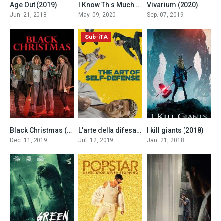
Age Out (2019)
I Know This Much Is True
Vivarium (2020)
6.0
7.2
6.5
Jun. 21, 2018
May. 09, 2020
Sep. 07, 2019
Sub-iTA
Black Christmas (2019)
L’arte della difesa personale (2019)
I kill giants (2018)
3.2
6.7
6.2
Dec. 11, 2019
Jul. 12, 2019
Jan. 21, 2018