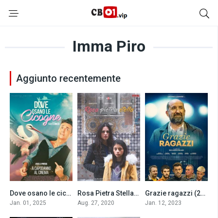
Imma Piro
Aggiunto recentemente
Dove osano le cicogne (2025)
Rosa Pietra Stella (2020)
Grazie ragazzi (2023)
6.4
6
7.3
Jan. 01, 2025
Aug. 27, 2020
Jan. 12, 2023